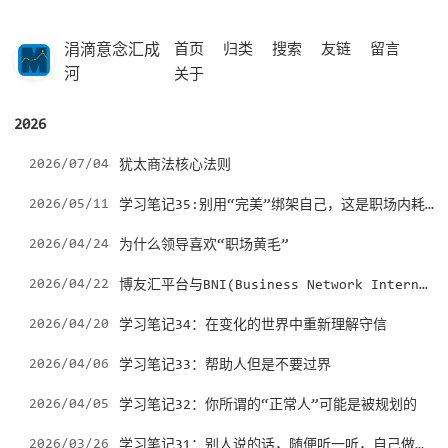
涓滴意念汇成
首页
归类
搜索
友链
留言
河
关于
2026
2026/07/04
犹太商法核心法则
学习笔记35:别用“完美”绑架自己，这是职场内耗的根源
2026/05/11
2026/04/24
为什么领导喜欢“职场黄毛”
博友汇平台与BNI(Business Network International)
2026/04/22
2026/04/20
学习笔记34：在变化的世界中重新理解守信
2026/04/06
学习笔记33：帮助人但是不要过界
2026/04/05
学习笔记32：你所谓的“正常人”可能是被规划的
学习笔记31：别人说的话，随便听一听，自己做决定
2026/03/26