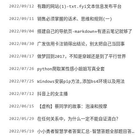
2022/09/12
有趣的网站(1)-txt.fyi文本信息发布平台
2022/09/11
销售必须掌握的话术、思维和规则(一)
2022/09/04
搭建自己的导航页-markdown+有道云笔记就够了
2022/08/30
广发信用卡注销得出结论，别太把自己当回事
2022/08/17
做梦回到2017，不知是穿越还是到了平行世界
2022/07/26
python爬取某性感小姐姐写真全套
2022/07/25
Windows安装pip方法,添加bs4环境以及用法
2022/07/12
抖音上的女主播
2022/06/15
【虚构】蔡同学的故事：泡澡和按摩
2022/05/29
在任何关系中，为什么一定不能自证清白？
小小勇者智慧学者答案汇总-智慧答题全部题目答案攻略
2022/05/19