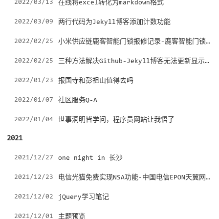
2022/03/13
在线将excel转化为markdown格式
2022/03/09
两行代码为Jekyll博客添加计数功能
小米供应链鹿客智能门锁报修记录-鹿客智能门锁怎么样？
2022/02/25
三种方法解决Github-Jekyll博客无法更新显示新Post
2022/02/25
2022/01/23
报国寺和彭祖山值得去吗
2022/01/07
社区服务Q-A
2022/01/04
世事洞明皆学问，程序员网站让我悟了
2021
2021/12/27
one night in 长沙
电信光猫免费实现NSA功能-中国电信EPON天翼网关HG2821T-U
2021/12/23
2021/12/02
jQuery学习笔记
2021/12/01
主题预览