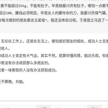
m体重不能超过65kg，不能有肚子，毕竟她最讨厌有肚子，哪怕一点都
能超过100，腰线必须明显，毕竟女人的腰夺命的刀，我最讨厌煤气罐
你每次跟别的朋友都去五星级*，我还没体验过呢。于是我立马选了
，无论在工作上，还是在生活上，哪怕是好朋友的相处，成功人士总
悦他人。
得成功人士肯定有大气运，其实不然。就算你懂风情，豁达乐观，但
你是没有办法收获那么多朋友的。
或者一味索取的人没有办法获取成功。
还不算晚。共勉。