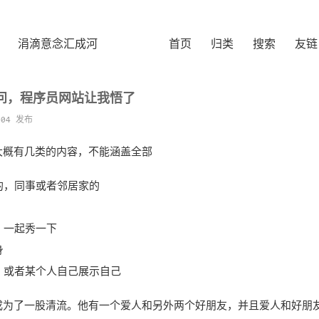
涓滴意念汇成河
首页
归类
搜索
友链
问，程序员网站让我悟了
-04 发布
大概有几类的内容，不能涵盖全部
的，同事或者邻居家的
，一起秀一下
身
，或者某个人自己展示自己
成为了一股清流。他有一个爱人和另外两个好朋友，并且爱人和好朋