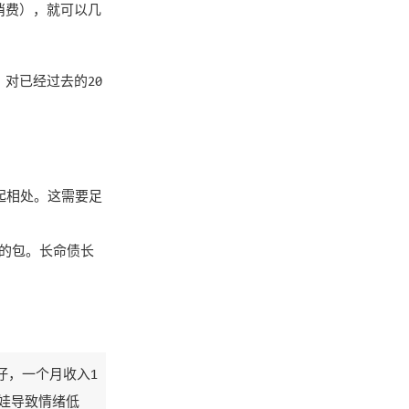
消费），就可以几
对已经过去的20
起相处。这需要足
W的包。长命债长
仔，一个月收入1
带娃导致情绪低