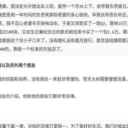
健康，我决定允许她出去上班，虽然一个月3K上下，会导致负债度日
我愿意用一年时间的负债来换取老婆的身心愉快，毕竟长命债长命还
班，我不忍心老婆冬天骑电动车，于是又贷款买了一部Q2，落地19
超过500块，又在生日兼纪念日的那天刷信用卡买了一个包1.6万，
竟跟我这个穷小子几年了，没有婚礼没有蜜月旅行，甚至连结婚照都
200的，算是一个标准的灰姑凉了。
情以及另外两个朋友
慢的挖掘和培养，没有朋友一来就非常懂你。苍天大树需要慢慢浇灌
朋友的介绍。他和他的朋友们都非常自律。
皮囊千篇一律，合拍的灵魂万里挑一，为了美好的生活，我们对彼此