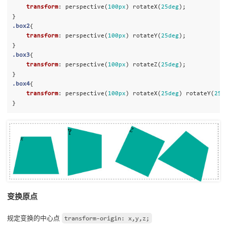
transform
:
perspective
(
100px
)
rotateX
(
25deg
);
}
.box2
{
transform
:
perspective
(
100px
)
rotateY
(
25deg
);
}
.box3
{
transform
:
perspective
(
100px
)
rotateZ
(
25deg
);
}
.box4
{
transform
:
perspective
(
100px
)
rotateX
(
25deg
)
rotateY
(
25d
}
变换原点
规定变换的中心点
transform-origin: x,y,z;