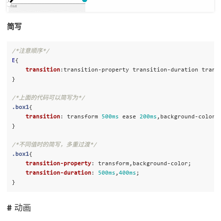
简写
/*注意顺序*/
E
{
transition
:
transition-property
transition-duration
trans
}
/*上面的代码可以简写为*/
.box1
{
transition
:
transform
500ms
ease
200ms
,
background-color
}
/*不同值时的简写，多重过渡*/
.box1
{
transition-property
:
transform
,
background-color
;
transition-duration
:
500ms
,
400ms
;
}
动画