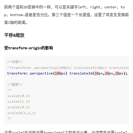
前两个值和2D变换中的一样，可以是关键字left，right，center，to
p，bottom…或者是百分比。第三个值是一个长度值，设置了将发生变换距
离Z轴的距离。
平移&缩放
受transform-origin的影响
/*平移*/
/*transform: perspective(100px) translateX(20px) translateY(
transform
:
perspective
(
100
px
)
translate3d
(
20
px
,
20
px
,
20
px
);
/*缩放*/
/*

scaleX(0.5)

scaleY(1.5)

scaleZ(0.5)

scale3d(x,y,z)

*/
注意scaleZ在没有设置translateZ之前并没小果，必须要先设置scaleZ