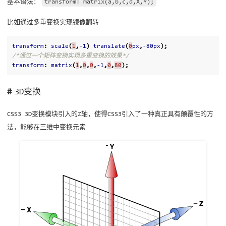
基本语法：
transform: matrix(a,b,c,d,X,Y);
比如通过多重变换实现镜像翻转
transform
:
scale
(
1
,
-1
)
translate
(
0
px
,
-80px
);
/*通过一个矩阵变换实现多重变换的效果*/
transform
:
matrix
(
1
,
0
,
0
,
-1
,
0
,
80
);
3D变换
CSS3 3D变换模块引入的Z轴，使得CSS3引入了一种真正具有颠覆性的方
法，能够在三维中变换元素