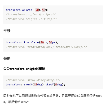
transform-origin
:
50
%
50
%;
/*transform-origin: 0px 0px;*/
/*transform-origin: left top;*/
平移
transform
:
translate
(
50
px
,
50
px
);
/*transform: translateX(50px) translateY(50px);*/
倾斜
会受transform-origin的影响
/*transform: skew(-45deg,0deg);*/
transform
:
skewX
(
45
deg
)
skewY
(
0
deg
);
同时你也可以用倾斜函数来代替旋转函数，只需要把旋转角度赋值给skew
X，相反值给skewY