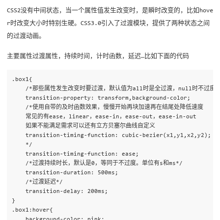
CSS2没有中间状态，当一个属性值发生改变时，是瞬时改变的，比如hove
r时改变大小时特别生硬。CSS3.0引入了过渡模块，提供了两种状态之间
的过渡动画。
主要属性过渡属性，持续时间，计时函数，延迟…比如下面的代码
.box1{

    /*那些属性发生改变时要过渡，默认值为all时是全过渡，null时不过度*/
    transition-property: transform,background-color;

    /*使用自带的及时函数效果，慢慢开始再块加速再在结尾处降低速度

    常见的有ease，linear，ease-in，ease-out，ease-in-out

    如果不能满足需求可以还有立方贝塞尔曲线自定义

    transition-timing-function: cubic-bezier(x1,y1,x2,y2);

    */

    transition-timing-function: ease;

    /*过渡持续时长，默认是0，等同于不过度。单位有s和ms*/

    transition-duration: 500ms;

    /*过渡延迟*/

    transition-delay: 200ms;

}

.box1:hover{

    background-color: pink;
