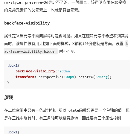
rm-style: preserve-3d是少不了的。一般而言，该声明应用在3D变换
的兄弟元素们的父元素上，也就是舞台元素。
backface-visibility
属性定义当元素不面向屏幕时是否可见。如果在旋转元素不希望看到其背
面时，该属性很有用,比如下面的样式，X轴转120度也就是背面，设置
b
ackface-visibility:hidden
时不可见
.box1
{
backface-visibility
:
hidden
;
transform
:
perspective
(
100px
)
rotateX
(
120deg
);
}
旋转
在二维空间中只有一条旋转轴，所以rotate函数只需要一个单独的值。但
是在三维中旋转时，有三条轴可以绕着旋转，因此要有三个属性控制
.box1
{