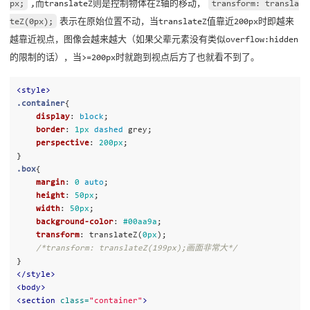
px;
,而translateZ则是控制物体在Z轴的移动，
transform: transla
teZ(0px);
表示在原始位置不动，当translateZ值靠近200px时即越来
越靠近视点，图像会越来越大（如果父辈元素没有类似overflow:hidden
的限制的话），当>=200px时就跑到视点后方了也就看不到了。
<style>
.container
{
display
:
block
;
border
:
1px
dashed
grey
;
perspective
:
200px
;
}
.box
{
margin
:
0
auto
;
height
:
50px
;
width
:
50px
;
background-color
:
#00aa9a
;
transform
:
translateZ
(
0px
);
/*transform: translateZ(199px);画面非常大*/
}
</style>
<body>
<section
class=
"container"
>