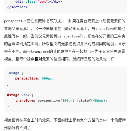
<div
class=
"box"
></div>
</section>
perspective属性有两种书写形式，一种用在舞台元素上（动画元素们的
共同父辈元素），另一种就是用在当前动画元素上，与transform的其他
属性写在一起。当为父元素设置perspective时，视点在父元素的正中央
的垂直法线指定距离，所以里面的元素与视点并不时成相同的角度，显示
会有不同。而与transform的其他属性写在一起相当于为子元素单独设置
视点，且每个视点
相对
元素的位置相同，最终所呈现的效果也一样
.stage
{
perspective
:
600px
;
}
#stage
.box
{
transform
:
perspective
(
600px
)
rotateY
(
45deg
);
}
视点设置在舞台上时的效果，下图实际上是有九个方格的其中一个角度特
殊刚好看不到了