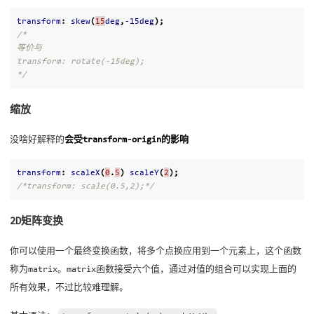
transform
:
skew
(
15
deg
,
-15deg
);
/*

等价与

transform: rotate(-15deg);

*/
缩放
没啥好解释的
会受transform-origin的影响
transform
:
scaleX
(
0
.
5
)
scaleY
(
2
);
/*transform: scale(0.5,2);*/
2D矩阵变换
你可以使用一个最终变换函数，将多个点换应用到一个元素上，这个函数
称为matrix。matrix函数接受六个值，通过对值的组合可以实现上面的
所有效果，不过比较难理解。