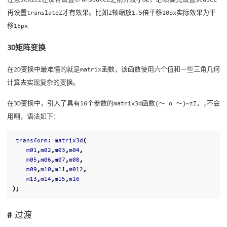
再设置translateZ才有效果。比如Z轴缩放1.5倍平移10px实际效果为平
移15px
3D矩阵变换
在2D变换中最难懂的就是matrix函数，该函数使用六个值和一些三角几何
计算去实现复杂的变换。
在3D变换中，引入了具有16个参数的matrix3d函数(～ o ～)~zZ，,不会
用啊，语法如下：
transform
:
matrix3d
(
m01
,
m02
,
m03
,
m04
,
m05
,
m06
,
m07
,
m08
,
m09
,
m10
,
m11
,
m012
,
m13
,
m14
,
m15
,
m16
);
过渡