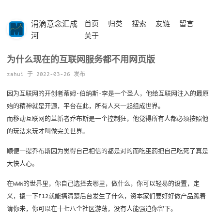
涓滴意念汇成
首页
归类
搜索
友链
留言
河
关于
为什么现在的互联网服务都不用网页版
zahui 于 2022-03-26 发布
因为互联网的开创者蒂姆·伯纳斯·李是一个圣人，他给互联网注入的最原
始的精神就是开源，平台在此，所有人来一起组成世界。
而移动互联网的革新者乔布斯是一个控制狂，他觉得所有人都必须按照他
的玩法来玩才叫做完美世界。
顺便一提乔布斯因为觉得自己相信的都是对的而吃巫药把自己吃死了真是
大快人心。
在WWW的世界里，你自己选择去哪里，做什么，你可以轻易的设置，定
义，摁一下F12就能搞清楚后台发生了什么，资本家们要好好做产品跪着
请你来，你可以在十七八个社区游荡，没有人能强迫你留下。