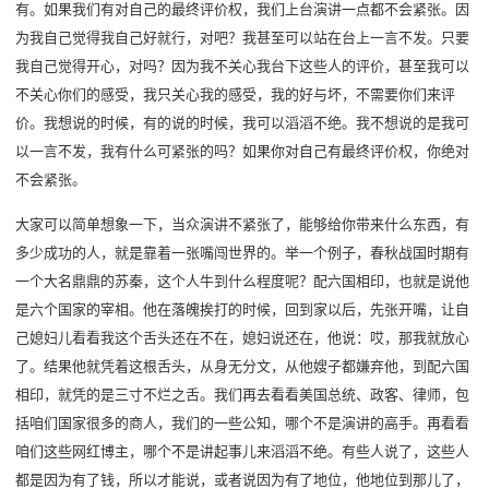
有。如果我们有对自己的最终评价权，我们上台演讲一点都不会紧张。因
为我自己觉得我自己好就行，对吧？我甚至可以站在台上一言不发。只要
我自己觉得开心，对吗？因为我不关心我台下这些人的评价，甚至我可以
不关心你们的感受，我只关心我的感受，我的好与坏，不需要你们来评
价。我想说的时候，有的说的时候，我可以滔滔不绝。我不想说的是我可
以一言不发，我有什么可紧张的吗？如果你对自己有最终评价权，你绝对
不会紧张。
大家可以简单想象一下，当众演讲不紧张了，能够给你带来什么东西，有
多少成功的人，就是靠着一张嘴闯世界的。举一个例子，春秋战国时期有
一个大名鼎鼎的苏秦，这个人牛到什么程度呢？配六国相印，也就是说他
是六个国家的宰相。他在落魄挨打的时候，回到家以后，先张开嘴，让自
己媳妇儿看看我这个舌头还在不在，媳妇说还在，他说：哎，那我就放心
了。结果他就凭着这根舌头，从身无分文，从他嫂子都嫌弃他，到配六国
相印，就凭的是三寸不烂之舌。我们再去看看美国总统、政客、律师，包
括咱们国家很多的商人，我们的一些公知，哪个不是演讲的高手。再看看
咱们这些网红博主，哪个不是讲起事儿来滔滔不绝。有些人说了，这些人
都是因为有了钱，所以才能说，或者说因为有了地位，他地位到那儿了，