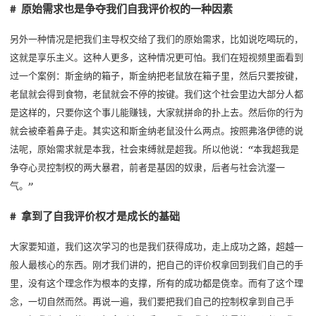
# 原始需求也是争夺我们自我评价权的一种因素
另外一种情况是把我们主导权交给了我们的原始需求，比如说吃喝玩的，
这就是享乐主义。这种人更多，这种情况更可怕。我们在短视频里面看到
过一个案例：斯金纳的箱子，斯金纳把老鼠放在箱子里，然后只要按键，
老鼠就会得到食物，老鼠就会不停的按键。我们这个社会里边大部分人都
是这样的，只要你这个事儿能赚钱，大家就拼命的扑上去。然后你的行为
就会被牵着鼻子走。其实这和斯金纳老鼠没什么两点。按照弗洛伊德的说
法呢，原始需求就是本我，社会束缚就是超我。所以他说：“本我超我是
争夺心灵控制权的两大暴君，前者是基因的奴隶，后者与社会沆瀣一
气。”
# 拿到了自我评价权才是成长的基础
大家要知道，我们这次学习的也是我们获得成功，走上成功之路，超越一
般人最核心的东西。刚才我们讲的，把自己的评价权拿回到我们自己的手
里，没有这个理念作为根本的支撑，所有的成功都是侥幸。而有了这个理
念，一切自然而然。再说一遍，我们要把我们自己的控制权拿到自己手