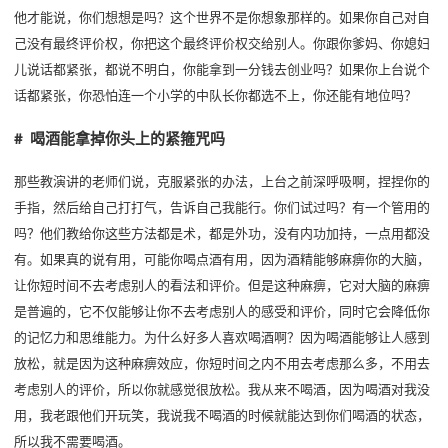
他才能说，你们想想是吗？这个世界不是你想象那样的。如果你自己对自
己没有最终评价权，你把这个最终评价权交给别人。你跟你爹妈、你媳妇
儿说话都紧张，都说不明白，你能拿到一分钱去创业吗？如果你上台说个
话都紧张，你恐怕连一个小学的中队长你都选不上，你还能有地位吗？
# 喝酒能拿掉你头上的紧箍咒吗
那些教演讲的老师们说，克服紧张的办法，上台之前深呼吸啊，捏捏你的
手指，然后给自己打打气，告诉自己我能行。你们试过吗？有一个管用的
吗？他们教给你这些方法都是术，都是外功，没有内功加持，一点用都没
有。如果真的说有用，可能你喝点酒有用，因为酒精能够麻痹你的大脑，
让你短时间不去考虑别人的看法和评价。但是这种麻痹，它对大脑的麻痹
是普遍的，它不仅能够让你不去考虑别人的感受和评价，同时它会降低你
的记忆力和思维能力。为什么好多人喜欢喝酒啊？因为喝酒能够让人感到
放松，就是因为这种麻痹效应，你短时间之内不用去考虑那么多，不用去
考虑别人的评价，所以你就感觉很放松。我从来不喝酒，因为喝酒对我没
用，我老跟他们开玩笑，我说我不喝酒的时候就能达到你们喝酒的状态，
所以我不需要喝酒。