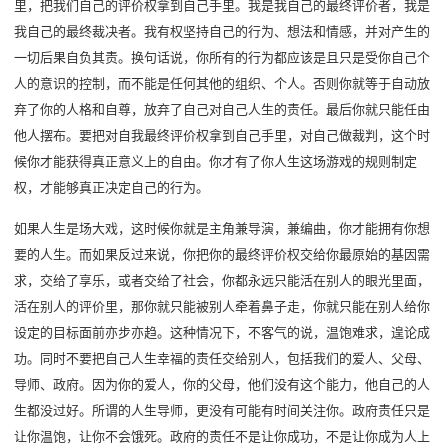
里，把我们自己的评价权拿到自己手里。我是我自己的最终评价者，我是
我自己的最终裁决者。我有权坚持自己的行为、想法和情感，并对产生的
一切后果自负其责。换句话说，你所有的行为都应该是且只是受你自己个
人的意识的控制，而不能是任何其他的组织、个人。否则你就等于自动放
弃了你的人格和自尊，放弃了自己对自己人生的责任。最后你就只能任由
他人摆布。要把对自我最终评价权拿到自己手里，对自己做裁判，这个时
候你才能获得真正意义上的自由。你才有了你人生这场游戏的规则制定
权，才能够真正决定自己的行为。
如果人生是场大戏，这时候你就是主角兼导演，兼编曲，你才能拥有你想
要的人生。而如果反过来说，你把你的最终评价权交给你最原始的基因需
求，交给了享乐，或者交给了社会，你都永远只能活在别人的眼光里面，
活在别人的评价里，那你就只能被别人牵着鼻子走，你就只能在别人给你
设定的目标面前亦步亦趋。这种情况下，不客气的说，温饱难求，遑论成
功。同时不要把自己人生幸福的责任交给别人，包括我们的爱人、父母、
导师、政府。因为你的爱人，你的父母，他们没有这个能力，他自己的人
生都没过好。所谓的人生导师，更没有可能有时间关注你。政府责任只是
让你温饱，让你不会饿死。政府的责任不是让你成功，不是让你成为人上