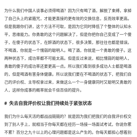
为什么我们中国人谈事必须得喝酒？因为只有喝了酒，解脱了束缚，拿掉
了自己头上的紧箍咒，才能更直接的更有效的交换信息，反而效率更高。
但是我跟你们讲，这个方法不可取，是因为它同时降低了个整体的认知水
平，思维能力。你勇敢的这个问题解决了，但是你把你自己变成了一个傻
子，在傻子的状态下，在醉酒的状态下，很多决策，那往往也都是错误。
不喝酒，你就是一个懦弱的聪明人。喝了酒，你就是一个勇敢的傻子。这
两种状态下，成功率都不可能太高。但是反过来说，相比懦弱的聪明人，
勇敢的傻子的成功率还要更高一点。所以我们看到很多成功人士都是喝酒
的，但是喝酒有害身体健康。所以说我们要在不喝酒的状态下，把我们自
己的评价权、主导权拿过来，来做这么一个一身健康同时又聪明又勇敢的
人，这样你成事的概率就会千倍百倍的提升。
# 失去自我评价权让我们持续处于紧张状态
我们为什么每天活的都战战兢兢的？就是因为我们把我们的自我评价权交
到了别人手上，就相当于你每天都在经历一场接一场面试考试，你说你累
不累？百分之九十以上的心理问题都是这么产生的。你每天都担心想着别