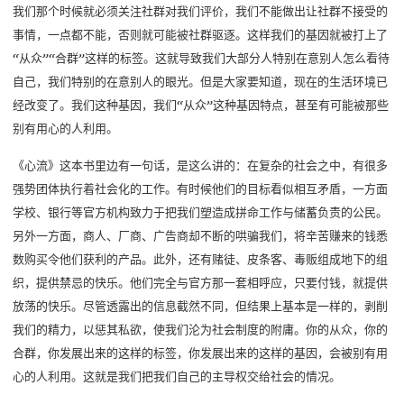
我们那个时候就必须关注社群对我们评价，我们不能做出让社群不接受的
事情，一点都不能，否则就可能被社群驱逐。这样我们的基因就被打上了
“从众”“合群”这样的标签。这就导致我们大部分人特别在意别人怎么看待
自己，我们特别的在意别人的眼光。但是大家要知道，现在的生活环境已
经改变了。我们这种基因，我们“从众”这种基因特点，甚至有可能被那些
别有用心的人利用。
《心流》这本书里边有一句话，是这么讲的：在复杂的社会之中，有很多
强势团体执行着社会化的工作。有时候他们的目标看似相互矛盾，一方面
学校、银行等官方机构致力于把我们塑造成拼命工作与储蓄负责的公民。
另外一方面，商人、厂商、广告商却不断的哄骗我们，将辛苦赚来的钱悉
数购买令他们获利的产品。此外，还有赌徒、皮条客、毒贩组成地下的组
织，提供禁忌的快乐。他们完全与官方那一套相呼应，只要付钱，就提供
放荡的快乐。尽管透露出的信息截然不同，但结果上基本是一样的，剥削
我们的精力，以惩其私欲，使我们沦为社会制度的附庸。你的从众，你的
合群，你发展出来的这样的标签，你发展出来的这样的基因，会被别有用
心的人利用。这就是我们把我们自己的主导权交给社会的情况。