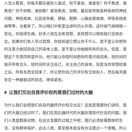
人怎么看我，你每天都在被别人面试，你不紧张，谁紧张？你不焦虑，谁
焦虑？你不抑郁，谁抑郁？紧张焦虑、抑郁，最后就导致各种各样的神经
问题，神经疾病，比如说失眠、便秘、肥胖、心脑血管疾病、呼吸系统疾
病等等，全都来了。所以咱们中医里边讲叫内火外邪。这时候气候稍微一
变化，你就得生病。好多人现在去练冥想，说冥想可以帮助我们去除杂
念。如果你们有人学过冥想，你就知道它想让你干什么，是不是让你把你
的注意力收回到自己的身体上面，是不是让你抛掉所有的念头。但是，冥
想这个东西同样是外功，他只能让你短时间把你的意识收回来。短时间的
抛开所有念头，短时间的关注自己，关注自己的身体。但是当你冥想结束
之后，所有东西全回来了，你又把你自己的评价权交给别人，然后每天都
处在一种被面试的状态，继续紧张。
# 让我们交出自我评价权的是我们过时的大脑
为什么我们会把我们自身的最终评价权交出去？这就是我跟你们讲的，我
们的大脑已经过时了。我们在用石器时代的大脑处理现代社会的问题。我
们人类是群居动物，在远古发展的过程之中呢，我们必须依靠群体的生
活，没有群体保护，远古人类，甚至根本就没有办法度过一个夜晚。所以