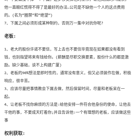
他一直眼红慌得不得了是最好的办法…公司是不缺他一个人的这点费用
的。(名为“圈禁”和“绝望”)
7、下属之间必须形成某种制约，否则万一集中对抗你呢?
老板:
1、老大的股份许诺不要信，写上去也不要信毕竟现在如果都没有看到
钱，也别指望将来有钱给你。(薪酬是尽职交换要素，股份什么的都是激
励。缺少基础，谈不上构建广厦)
2、老板的90%想法是即时性的，通常没有意义，但又必须装作在做，积极
响应，很辛苦。
3、应该尽量把事情教会下属去做，然后保留时间，尽量和老板呆在一
起。
4、让老板不找你麻烦的方法是:给他安排一件符合他身份的使命，让他去
干他的事，不要成天盯着你;并且告诉他:一个有理想的老板，应该做这些
事
权利获取: