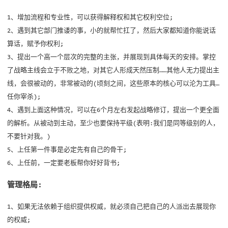
1、增加流程和专业性，可以获得解释权和其它权利空位;
2、遇到其它部门推诿的事，小的就帮忙扛了，然后大家都知道你能说话
算话，赋予你权利;
3、提出一个高一个层次的完整的主张，并展现到具体每天的安排。掌控
了战略主线会立于不败之地，对其它人形成天然压制……其他人无力提出主
线，会很被动的，非常被动的(顷刻之间，这些原本的核心可以沦为工具…
任你宰杀);
4、遇到上面这种情况，可以在6个月左右发起战略修订，提出一个更全面
的解析。从被动到主动，至少也要保持平级(表明:我们是同等级别的人，
不要针对我。)
5、上任第一件事是必定先有自己的骨干;
6、上任前，一定要老板帮你好好背书;
管理格局:
1、如果无法依赖于组织提供权威，就必须自己把自己的人派出去展现你
的权威;