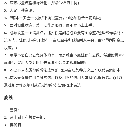
2、应该尽量流程和标准化，排除“人”的干扰;
3、人是一种资源;
4、“成本一安全一发展”平衡很重要，但必须符合当前阶段;
5、面对混乱状态，第一动作是观察，而不是马上上手;
6、必须设置一个隔离点，比如你是副总必须要有个总监/经理帮你隔离下
边的人，让他成为靶子就行;(高层直接和低级别人冲突，会严重削弱高层
权威。)
7、尽量不要自己去做具体的事，而是教会下属让他们去做，然后设置PDC
A闭环，留出大部分时间去思考和公关老板和同僚;
8、不要轻易表露你的想法或判断…因为高层某种意义上可以代表组织本
身…这么做你是在用自身的信用以及组织的信用为其担保…很危险。(可以
通过制定修改规则或通过你的总监/经理来表达…
底线:
1、善良;
2、从上到下利益要平衡;
3、要聪明