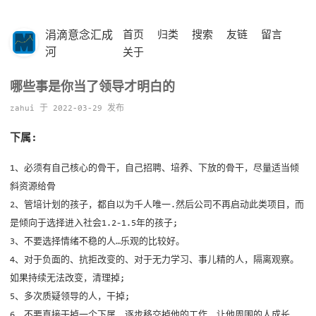
涓滴意念汇成
首页
归类
搜索
友链
留言
河
关于
哪些事是你当了领导才明白的
zahui 于 2022-03-29 发布
下属:
1、必须有自己核心的骨干，自己招聘、培养、下放的骨干，尽量适当倾
斜资源给骨
2、管培计划的孩子，都自以为千人唯一.然后公司不再启动此类项目，而
是倾向于选择进入社会1.2-1.5年的孩子;
3、不要选择情绪不稳的人…乐观的比较好。
4、对于负面的、抗拒改变的、对于无力学习、事儿精的人，隔离观察。
如果持续无法改变，清理掉;
5、多次质疑领导的人，干掉;
6、不要直接干掉一个下属，逐步移交掉他的工作，让他周围的人成长，