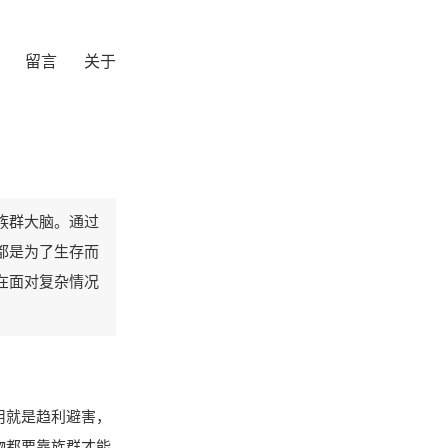
留言
关于
族群大脑。通过
都是为了生存而
在面对复杂情况
用就是趋利避害，
物都要靠族群才能