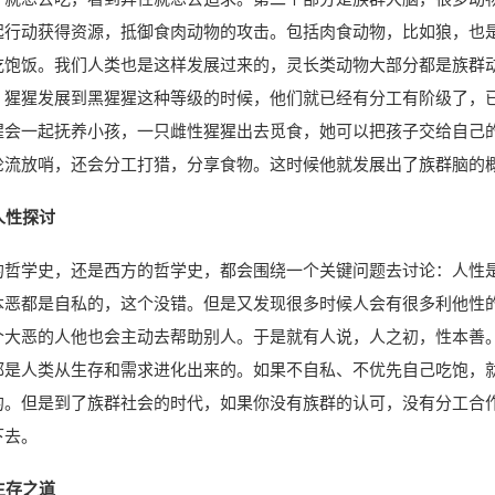
起行动获得资源，抵御食肉动物的攻击。包括肉食动物，比如狼，也
吃饱饭。我们人类也是这样发展过来的，灵长类动物大部分都是族群
、猩猩发展到黑猩猩这种等级的时候，他们就已经有分工有阶级了，
猩会一起抚养小孩，一只雌性猩猩出去觅食，她可以把孩子交给自己
轮流放哨，还会分工打猎，分享食物。这时候他就发展出了族群脑的
人性探讨
的哲学史，还是西方的哲学史，都会围绕一个关键问题去讨论：人性
本恶都是自私的，这个没错。但是又发现很多时候人会有很多利他性
个大恶的人他也会主动去帮助别人。于是就有人说，人之初，性本善
都是人类从生存和需求进化出来的。如果不自私、不优先自己吃饱，
的。但是到了族群社会的时代，如果你没有族群的认可，没有分工合
下去。
生存之道