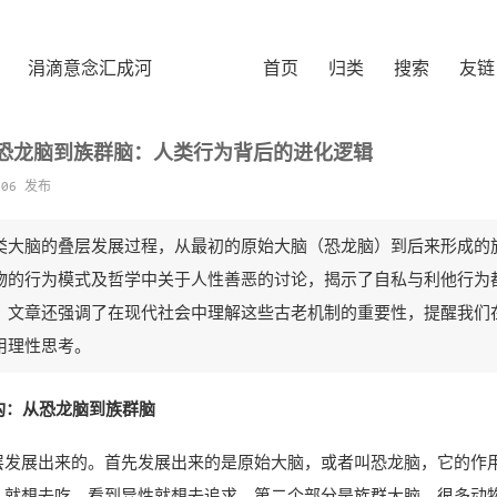
涓滴意念汇成河
首页
归类
搜索
友链
：恐龙脑到族群脑：人类行为背后的进化逻辑
-06 发布
类大脑的叠层发展过程，从最初的原始大脑（恐龙脑）到后来形成的
物的行为模式及哲学中关于人性善恶的讨论，揭示了自私与利他行为
。文章还强调了在现代社会中理解这些古老机制的重要性，提醒我们
用理性思考。
构：从恐龙脑到族群脑
层发展出来的。首先发展出来的是原始大脑，或者叫恐龙脑，它的作
，就想去吃，看到异性就想去追求。第二个部分是族群大脑，很多动