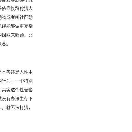
是依靠族群狩猎大
动物或者叫社群动
已经能够做更复杂
的姐妹来照顾。比
概念。
是本善还是人性本
的行为。一个特别
。其实这个性善也
就没有办法生存下
作，就无法打猎，