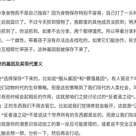
分享食物而不是自己独吞？因为食物保存特别不容易，自己打了一头
之后就腐烂了。不过今天抓到猎物了，族群里的其他成员没抓到；明
员抓到了，你没抓到。如果不去分享，两个都得饿死。所以带着分享
来。一个雌性，带着孩子没有办法出去找吃的，如果它们能协作，轮
会互相帮忙带孩子，这种基因就被保存下来了。
来的基因及其现代意义
“选择保存”下来的，比如说“服从基因”和“慕强基因”。有人管这
我们动物时代的生存策略。但是这些策略到了我们现代的人类社会，
至有些时候会起相反的作用，这就是咱们之前讨论过的“反者道之动”
为 正的东西我们不用去管它。比如说我们觉得疼就会躲开，这就是“
。“反者道之动”不是说这个世界所有的东西都是反的，而是让我们知
也就是你的潜意识自动加工的第一反应可能是错的，或者说不完全正
大脑去想一想，分析一下，然后再去行动。