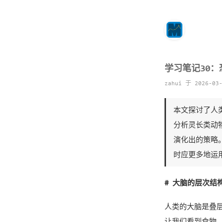
学习笔记30
zahui 于 2026-03
本文探讨了人
分析灵长类动
演化出的策略
时应更多地运
# 大脑的层次结
人类的大脑是叠
让我们看到食物